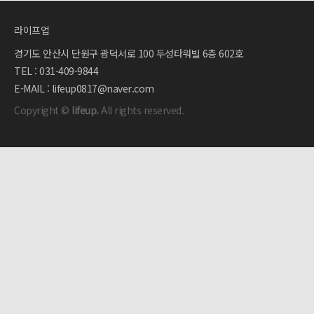
라이프업
경기도 안산시 단원구 광덕서로 100 두성타워빌 6층 602호
TEL : 031-409-9844
E-MAIL : lifeup0817@naver.com
Copyright ©
lifeup.
All rights reserved.